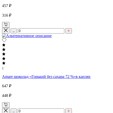
457 ₽
316 ₽
1
Amare шоколад «Горький без сахара 72 %»в каплях
647 ₽
448 ₽