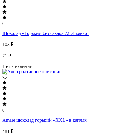
0
Шоколад «Горький без сахара 72 % какао»
103 ₽
71 ₽
Нет в наличии
0
Amare шоколад горький «XXL» в каплях
481 ₽