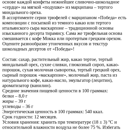
основе каждой конфеты нежнейшее сливочно-шоколадное
«сердце» на мягкой «подушке» из марципана – тертого
миндального ореха.
В ассортименте серии трюфелей с марципаном «Победа» есть
композиции с посыпкой из темного какао или тертого
итальянского сыра маскарпоне – традиционной основы
изысканного десерта тирамису. Сама же трюфельная основа
смешивается с кофе Мокка или протертым грецким орехом.
Оцените разнообразие утонченных вкусов и текстур
шоколадных десертов от «Победы»!
Состав: сахар, растительный жир, какао тертое, тертый
миндальный орех, сухие сливки, глюкозный сироп, какао-
порошок, сухая молочная сыворотка, тертый грецкий орех,
сырный порошок «маскарпоне», молочный жир, паста из
натурального кофе, какао-масло, эмульгатор (лецитин),
ароматизатор (ванилин).
Средние значения пищевой ценности в 100 граммах:
белки – 8,0 г
жиры – 39 г
углеводы – 36 г
Энергетическая ценность в 100 граммах: 540 ккал.
Срок годности: 12 месяцев.
Условия хранения: хранить при температуре (18 ± 3) °C и
относительной влажности воздуха не более 75 %. Избегать