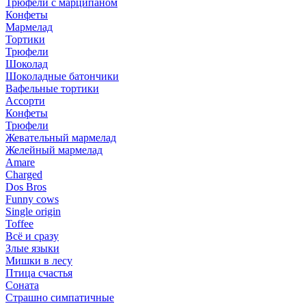
Трюфели с марципаном
Конфеты
Мармелад
Тортики
Трюфели
Шоколад
Шоколадные батончики
Вафельные тортики
Ассорти
Конфеты
Трюфели
Жевательный мармелад
Желейный мармелад
Amare
Charged
Dos Bros
Funny cows
Single origin
Toffee
Всё и сразу
Злые языки
Мишки в лесу
Птица счастья
Соната
Страшно симпатичные