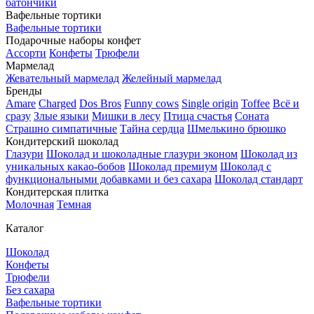
батончики
Вафельные тортики
Вафельные тортики
Подарочные наборы конфет
Ассорти
Конфеты
Трюфели
Мармелад
Жевательный мармелад
Желейный мармелад
Бренды
Amare
Charged
Dos Bros
Funny cows
Single origin
Toffee
Всё и
сразу
Злые языки
Мишки в лесу
Птица счастья
Соната
Страшно симпатичные
Тайна сердца
Шмелькино брюшко
Кондитерский шоколад
Глазури
Шоколад и шоколадные глазури эконом
Шоколад из
уникальных какао-бобов
Шоколад премиум
Шоколад с
функциональными добавками и без сахара
Шоколад стандарт
Кондитерская плитка
Молочная
Темная
Каталог
Шоколад
Конфеты
Трюфели
Без сахара
Вафельные тортики