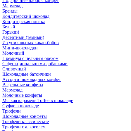
Подарочные наборы конфет
Мармелад
Бренды
Кондитерский шоколад
Кондитерская плитка
Белый
Горький
Десертный (темный)
Из уникальных какао-бобов
Мини-шоколадки
Молочный
Премиум с цельным орехом
С функциональными добавками
Сливочный
Шоколадные батончики
Ассорти шоколадных конфет
Вафельные конфеты
Мармелад
Молочные конфеты
Мягкая карамель Toffee в шоколаде
Суфле в шоколаде
Трюфели
Шоколадные конфеты
Трюфели классические
Трюфели с алкоголем