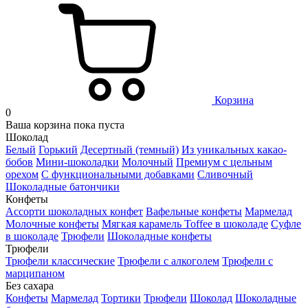
Корзина
0
Ваша корзина пока пуста
Шоколад
Белый
Горький
Десертный (темный)
Из уникальных какао-
бобов
Мини-шоколадки
Молочный
Премиум с цельным
орехом
С функциональными добавками
Сливочный
Шоколадные батончики
Конфеты
Ассорти шоколадных конфет
Вафельные конфеты
Мармелад
Молочные конфеты
Мягкая карамель Toffee в шоколаде
Суфле
в шоколаде
Трюфели
Шоколадные конфеты
Трюфели
Трюфели классические
Трюфели с алкоголем
Трюфели с
марципаном
Без сахара
Конфеты
Мармелад
Тортики
Трюфели
Шоколад
Шоколадные