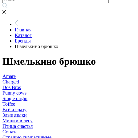
Главная
Каталог
Бренды
Шмелькино брюшко
Шмелькино брюшко
Amare
Charged
Dos Bros
Funny cows
Single origin
Toffee
Всё и сразу
Злые языки
Мишки в лесу
Птица счастья
Соната
Страшно симпатичные