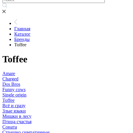
Главная
Каталог
Бренды
Toffee
Toffee
Amare
Charged
Dos Bros
Funny cows
Single origin
Toffee
Всё и сразу
Злые языки
Мишки в лесу
Птица счастья
Соната
Страшно симпатичные