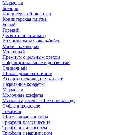
Мармелад
Бренды
Кондитерский шоколад
Кондитерская плитка
Белый
Горький
Десертный (темный)
Из уникальных какао-бобов
Мини-шоколадки
Молочный
Премиум с цельным орехом
С функциональными добавками
Сливочный
Шоколадные батончики
Ассорти шоколадных конфет
Вафельные конфеты
Мармелад
Молочные конфеты
Мягкая карамель Toffee в шоколаде
Суфле в шоколаде
Трюфели
Шоколадные конфеты
Трюфели классические
Трюфели с алкоголем
Трюфели с марципаном