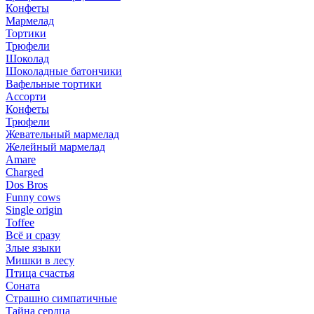
Конфеты
Мармелад
Тортики
Трюфели
Шоколад
Шоколадные батончики
Вафельные тортики
Ассорти
Конфеты
Трюфели
Жевательный мармелад
Желейный мармелад
Amare
Charged
Dos Bros
Funny cows
Single origin
Toffee
Всё и сразу
Злые языки
Мишки в лесу
Птица счастья
Соната
Страшно симпатичные
Тайна сердца