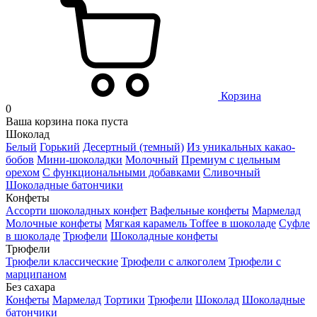
Корзина
0
Ваша корзина пока пуста
Шоколад
Белый
Горький
Десертный (темный)
Из уникальных какао-
бобов
Мини-шоколадки
Молочный
Премиум с цельным
орехом
С функциональными добавками
Сливочный
Шоколадные батончики
Конфеты
Ассорти шоколадных конфет
Вафельные конфеты
Мармелад
Молочные конфеты
Мягкая карамель Toffee в шоколаде
Суфле
в шоколаде
Трюфели
Шоколадные конфеты
Трюфели
Трюфели классические
Трюфели с алкоголем
Трюфели с
марципаном
Без сахара
Конфеты
Мармелад
Тортики
Трюфели
Шоколад
Шоколадные
батончики