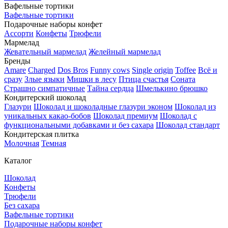
Вафельные тортики
Вафельные тортики
Подарочные наборы конфет
Ассорти
Конфеты
Трюфели
Мармелад
Жевательный мармелад
Желейный мармелад
Бренды
Amare
Charged
Dos Bros
Funny cows
Single origin
Toffee
Всё и
сразу
Злые языки
Мишки в лесу
Птица счастья
Соната
Страшно симпатичные
Тайна сердца
Шмелькино брюшко
Кондитерский шоколад
Глазури
Шоколад и шоколадные глазури эконом
Шоколад из
уникальных какао-бобов
Шоколад премиум
Шоколад с
функциональными добавками и без сахара
Шоколад стандарт
Кондитерская плитка
Молочная
Темная
Каталог
Шоколад
Конфеты
Трюфели
Без сахара
Вафельные тортики
Подарочные наборы конфет