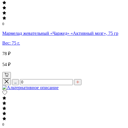
0
Мармелад жевательный «Чаржед» «Активный мозг», 75 гр
Вес: 75 г.
78 ₽
54 ₽
0