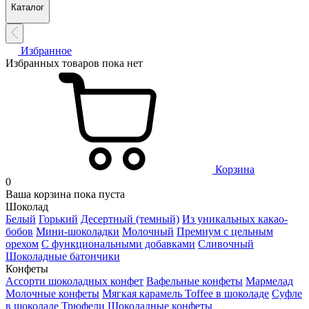
Каталог
Избранное
Избранных товаров пока нет
Корзина
0
Ваша корзина пока пуста
Шоколад
Белый
Горький
Десертный (темный)
Из уникальных какао-
бобов
Мини-шоколадки
Молочный
Премиум с цельным
орехом
С функциональными добавками
Сливочный
Шоколадные батончики
Конфеты
Ассорти шоколадных конфет
Вафельные конфеты
Мармелад
Молочные конфеты
Мягкая карамель Toffee в шоколаде
Суфле
в шоколаде
Трюфели
Шоколадные конфеты