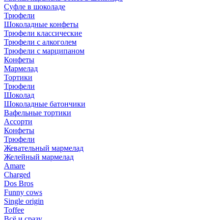
Суфле в шоколаде
Трюфели
Шоколадные конфеты
Трюфели классические
Трюфели с алкоголем
Трюфели с марципаном
Конфеты
Мармелад
Тортики
Трюфели
Шоколад
Шоколадные батончики
Вафельные тортики
Ассорти
Конфеты
Трюфели
Жевательный мармелад
Желейный мармелад
Amare
Charged
Dos Bros
Funny cows
Single origin
Toffee
Всё и сразу