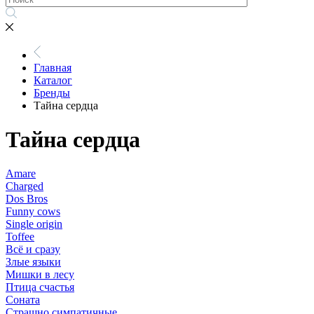
Главная
Каталог
Бренды
Тайна сердца
Тайна сердца
Amare
Charged
Dos Bros
Funny cows
Single origin
Toffee
Всё и сразу
Злые языки
Мишки в лесу
Птица счастья
Соната
Страшно симпатичные