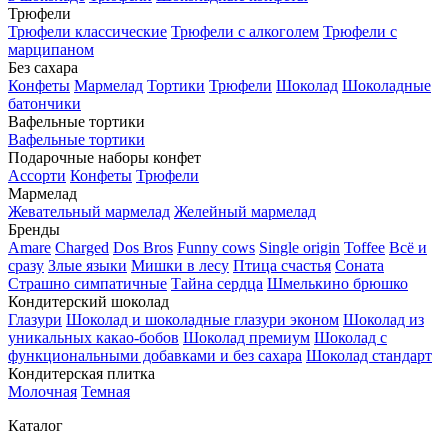
Трюфели
Трюфели классические
Трюфели с алкоголем
Трюфели с
марципаном
Без сахара
Конфеты
Мармелад
Тортики
Трюфели
Шоколад
Шоколадные
батончики
Вафельные тортики
Вафельные тортики
Подарочные наборы конфет
Ассорти
Конфеты
Трюфели
Мармелад
Жевательный мармелад
Желейный мармелад
Бренды
Amare
Charged
Dos Bros
Funny cows
Single origin
Toffee
Всё и
сразу
Злые языки
Мишки в лесу
Птица счастья
Соната
Страшно симпатичные
Тайна сердца
Шмелькино брюшко
Кондитерский шоколад
Глазури
Шоколад и шоколадные глазури эконом
Шоколад из
уникальных какао-бобов
Шоколад премиум
Шоколад с
функциональными добавками и без сахара
Шоколад стандарт
Кондитерская плитка
Молочная
Темная
Каталог