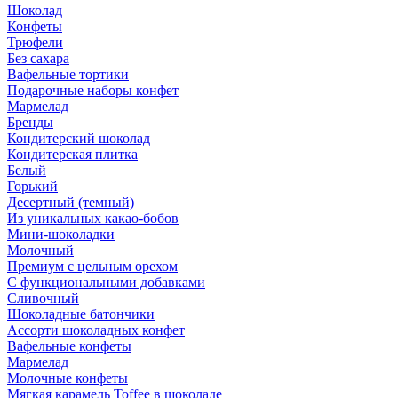
Шоколад
Конфеты
Трюфели
Без сахара
Вафельные тортики
Подарочные наборы конфет
Мармелад
Бренды
Кондитерский шоколад
Кондитерская плитка
Белый
Горький
Десертный (темный)
Из уникальных какао-бобов
Мини-шоколадки
Молочный
Премиум с цельным орехом
С функциональными добавками
Сливочный
Шоколадные батончики
Ассорти шоколадных конфет
Вафельные конфеты
Мармелад
Молочные конфеты
Мягкая карамель Toffee в шоколаде