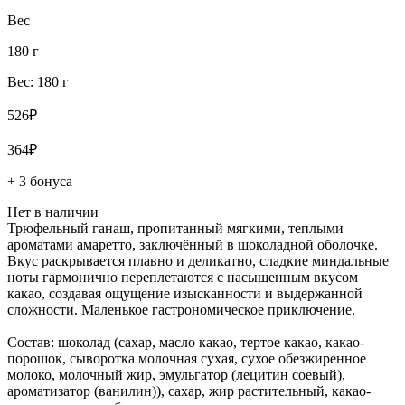
Вес
180 г
Вес: 180 г
526₽
364₽
+ 3 бонуса
Нет в наличии
Трюфельный ганаш, пропитанный мягкими, теплыми
ароматами амаретто, заключённый в шоколадной оболочке.
Вкус раскрывается плавно и деликатно, сладкие миндальные
ноты гармонично переплетаются с насыщенным вкусом
какао, создавая ощущение изысканности и выдержанной
сложности. Маленькое гастрономическое приключение.
Состав: шоколад (сахар, масло какао, тертое какао, какао-
порошок, сыворотка молочная сухая, сухое обезжиренное
молоко, молочный жир, эмульгатор (лецитин соевый),
ароматизатор (ванилин)), сахар, жир растительный, какао-