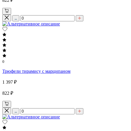
822 ₽
0
Трюфели тирамису с марципаном
1 397 ₽
822 ₽