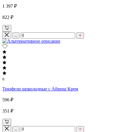
1 397 ₽
822 ₽
0
Трюфели шоколадные с Айриш Крем
596 ₽
351 ₽