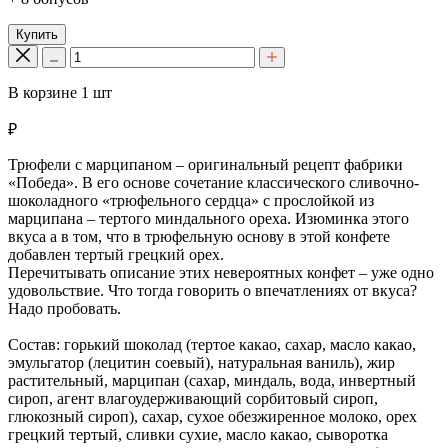
Купить
В корзине
1
шт
₽
Трюфели с марципаном – оригинальный рецепт фабрики
«Победа». В его основе сочетание классического сливочно-
шоколадного «трюфельного сердца» с прослойкой из
марципана – тертого миндального ореха. Изюминка этого
вкуса а в том, что в трюфельную основу в этой конфете
добавлен тертый грецкий орех.
Перечитывать описание этих невероятных конфет – уже одно
удовольствие. Что тогда говорить о впечатлениях от вкуса?
Надо пробовать.
Состав: горький шоколад (тертое какао, сахар, масло какао,
эмульгатор (лецитин соевый), натуральная ваниль), жир
растительный, марципан (сахар, миндаль, вода, инвертный
сироп, агент влагоудерживающий сорбитовый сироп,
глюкозный сироп), сахар, сухое обезжиренное молоко, орех
грецкий тертый, сливки сухие, масло какао, сыворотка