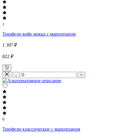
1
Трюфели кофе мокка с марципаном
1 397 ₽
822 ₽
0
Трюфели классические с марципаном