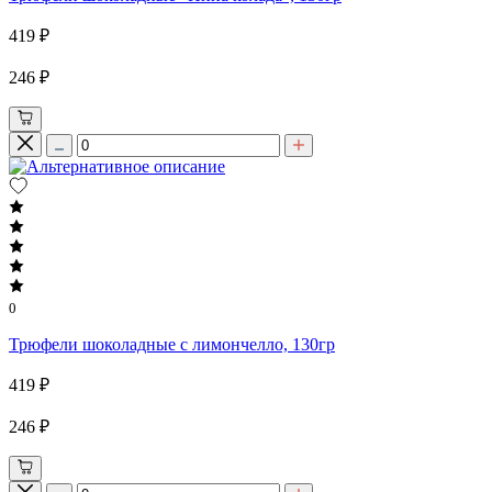
419 ₽
246 ₽
0
Трюфели шоколадные с лимончелло, 130гр
419 ₽
246 ₽