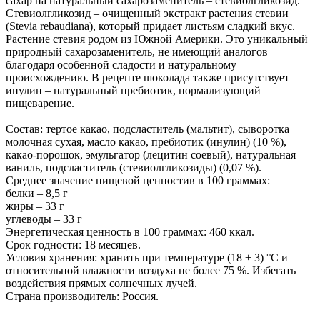
сахар на натуральный сахарозаменитель – стевиолгликозид.
Стевиолгликозид – очищенный экстракт растения стевии
(Stevia rebaudiana), который придает листьям сладкий вкус.
Растение стевия родом из Южной Америки. Это уникальный
природный сахарозаменитель, не имеющий аналогов
благодаря особенной сладости и натуральному
происхождению. В рецепте шоколада также присутствует
инулин – натуральный пребиотик, нормализующий
пищеварение.
Состав: тертое какао, подсластитель (мальтит), сыворотка
молочная сухая, масло какао, пребиотик (инулин) (10 %),
какао-порошок, эмульгатор (лецитин соевый), натуральная
ваниль, подсластитель (стевиолгликозиды) (0,07 %).
Среднее значение пищевой ценностив в 100 граммах:
белки – 8,5 г
жиры – 33 г
углеводы – 33 г
Энергетическая ценность в 100 граммах: 460 ккал.
Срок годности: 18 месяцев.
Условия хранения: хранить при температуре (18 ± 3) °C и
относительной влажности воздуха не более 75 %. Избегать
воздействия прямых солнечных лучей.
Страна производитель: Россия.