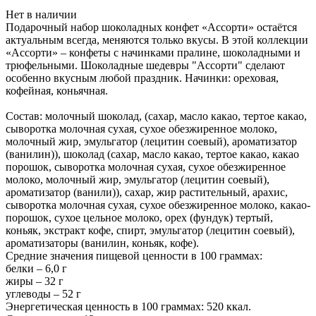
Нет в наличии
Подарочный набор шоколадных конфет «Ассорти» остаётся
актуальным всегда, меняются только вкусы. В этой коллекции
«Ассорти» – конфеты с начинками пралине, шоколадными и
трюфельными. Шоколадные шедевры "Ассорти" сделают
особенно вкусным любой праздник. Начинки: ореховая,
кофейная, коньячная.
Состав: молочный шоколад, (сахар, масло какао, тертое какао,
сыворотка молочная сухая, сухое обезжиренное молоко,
молочный жир, эмульгатор (лецитин соевый), ароматизатор
(ванилин)), шоколад (сахар, масло какао, тертое какао, какао
порошок, сыворотка молочная сухая, сухое обезжиренное
молоко, молочный жир, эмульгатор (лецитин соевый),
ароматизатор (ванили)), сахар, жир растительный, арахис,
сыворотка молочная сухая, сухое обезжиренное молоко, какао-
порошок, сухое цельное молоко, орех (фундук) тертый,
коньяк, экстракт кофе, спирт, эмульгатор (лецитин соевый),
ароматизаторы (ванилин, коньяк, кофе).
Средние значения пищевой ценности в 100 граммах:
белки – 6,0 г
жиры – 32 г
углеводы – 52 г
Энергетическая ценность в 100 граммах: 520 ккал.