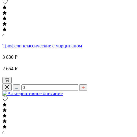
0
Трюфели классические с марципаном
3 830 ₽
2 654 ₽
0