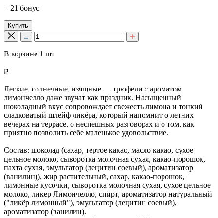
+ 21 бонус
Купить
В корзине
1
шт
₽
Легкие, солнечные, изящные — трюфели с ароматом
лимончелло даже звучат как праздник. Насыщенный
шоколадный вкус сопровождает свежесть лимона и тонкий
сладковатый шлейф ликёра, который напомнит о летних
вечерах на террасе, о неспешных разговорах и о том, как
приятно позволить себе маленькое удовольствие.
Состав: шоколад (сахар, тертое какао, масло какао, сухое
цельное молоко, сыворотка молочная сухая, какао-порошок,
пахта сухая, эмульгатор (лецитин соевый), ароматизатор
(ванилин)), жир растительный, сахар, какао-порошок,
лимонные кусочки, сыворотка молочная сухая, сухое цельное
молоко, ликер Лимончелло, спирт, ароматизатор натуральный
("ликёр лимонный"), эмульгатор (лецитин соевый),
ароматизатор (ванилин).