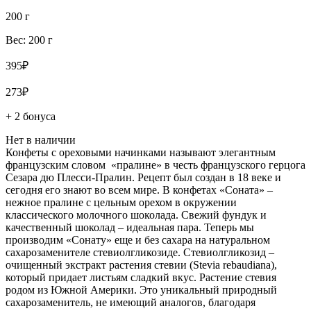
200 г
Вес: 200 г
395₽
273₽
+ 2 бонуса
Нет в наличии
Конфеты с ореховыми начинками называют элегантным
французским словом «пралине» в честь французского герцога
Сезара дю Плесси-Пралин. Рецепт был создан в 18 веке и
сегодня его знают во всем мире. В конфетах «Соната» –
нежное пралине с цельным орехом в окружении
классического молочного шоколада. Свежий фундук и
качественный шоколад – идеальная пара. Теперь мы
производим «Сонату» еще и без сахара на натуральном
сахарозаменителе стевиолгликозиде. Стевиолгликозид –
очищенный экстракт растения стевии (Stevia rebaudiana),
который придает листьям сладкий вкус. Растение стевия
родом из Южной Америки. Это уникальный природный
сахарозаменитель, не имеющий аналогов, благодаря