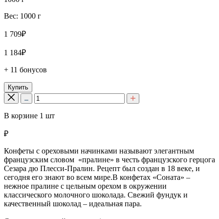
Вес: 1000 г
1 709₽
1 184₽
+ 11 бонусов
Купить
В корзине
1
шт
₽
Конфеты с ореховыми начинками называют элегантным
французским словом «пралине» в честь французского герцога
Сезара дю Плесси-Пралин. Рецепт был создан в 18 веке, и
сегодня его знают во всем мире.В конфетах «Соната» –
нежное пралине с цельным орехом в окружении
классического молочного шоколада. Свежий фундук и
качественный шоколад – идеальная пара.