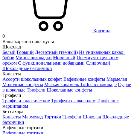
Корзина
0
Ваша корзина пока пуста
Шоколад
Белый
Горький
Десертный (темный)
Из уникальных какао-
бобов
Мини-шоколадки
Молочный
Премиум с цельным
орехом
С функциональными добавками
Сливочный
Шоколадные батончики
Конфеты
Ассорти шоколадных конфет
Вафельные конфеты
Мармелад
Молочные конфеты
Мягкая карамель Toffee в шоколаде
Суфле
в шоколаде
Трюфели
Шоколадные конфеты
Трюфели
Трюфели классические
Трюфели с алкоголем
Трюфели с
марципаном
Без сахара
Конфеты
Мармелад
Тортики
Трюфели
Шоколад
Шоколадные
батончики
Вафельные тортики
Вафельные тортики