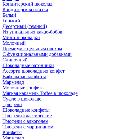
Кондитерский шоколад
Кондитерская плитка
Белый
Горький
Десертный (темный)
Из уникальных какао-бобов
Мини-шоколадки
Молочный
Премиум с цельным орехом
С функциональными добавками
Сливочный
Шоколадные батончики
Ассорти шоколадных конфет
Вафельные конфеты
Мармелад
Молочные конфеты
Мягкая карамель Toffee в шоколаде
Суфле в шоколаде
Трюфели
Шоколадные конфеты
Трюфели классические
Трюфели с алкоголем
Трюфели с марципаном
Конфеты
Мармелад