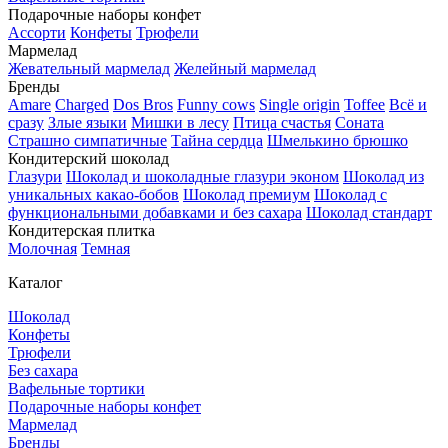
Подарочные наборы конфет
Ассорти
Конфеты
Трюфели
Мармелад
Жевательный мармелад
Желейный мармелад
Бренды
Amare
Charged
Dos Bros
Funny cows
Single origin
Toffee
Всё и
сразу
Злые языки
Мишки в лесу
Птица счастья
Соната
Страшно симпатичные
Тайна сердца
Шмелькино брюшко
Кондитерский шоколад
Глазури
Шоколад и шоколадные глазури эконом
Шоколад из
уникальных какао-бобов
Шоколад премиум
Шоколад с
функциональными добавками и без сахара
Шоколад стандарт
Кондитерская плитка
Молочная
Темная
Каталог
Шоколад
Конфеты
Трюфели
Без сахара
Вафельные тортики
Подарочные наборы конфет
Мармелад
Бренды