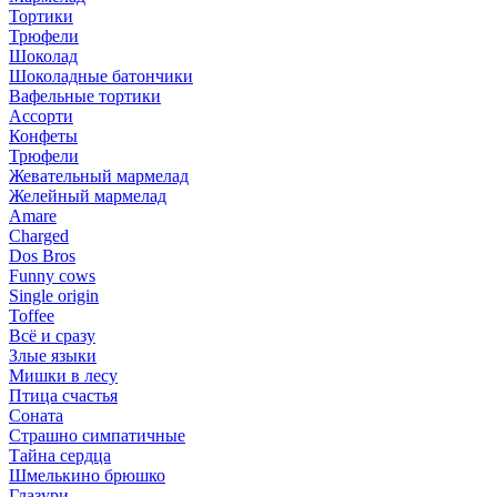
Тортики
Трюфели
Шоколад
Шоколадные батончики
Вафельные тортики
Ассорти
Конфеты
Трюфели
Жевательный мармелад
Желейный мармелад
Amare
Charged
Dos Bros
Funny cows
Single origin
Toffee
Всё и сразу
Злые языки
Мишки в лесу
Птица счастья
Соната
Страшно симпатичные
Тайна сердца
Шмелькино брюшко
Глазури