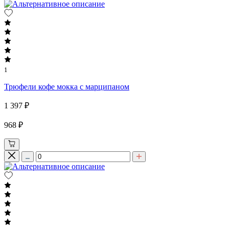
1
Трюфели кофе мокка с марципаном
1 397 ₽
968 ₽