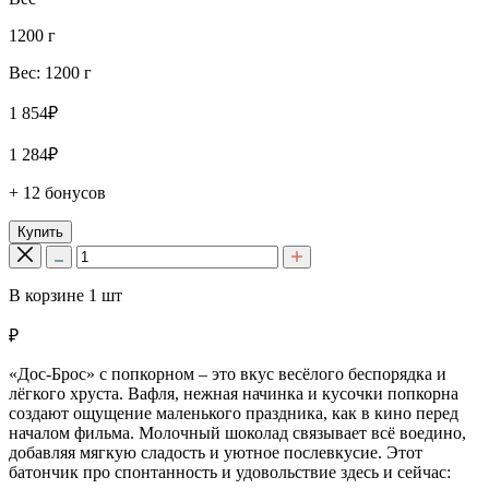
1200 г
Вес: 1200 г
1 854₽
1 284₽
+ 12 бонусов
Купить
В корзине
1
шт
₽
«Дос-Брос» с попкорном – это вкус весёлого беспорядка и
лёгкого хруста. Вафля, нежная начинка и кусочки попкорна
создают ощущение маленького праздника, как в кино перед
началом фильма. Молочный шоколад связывает всё воедино,
добавляя мягкую сладость и уютное послевкусие. Этот
батончик про спонтанность и удовольствие здесь и сейчас: