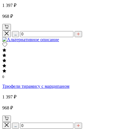
1 397 ₽
968 ₽
0
Трюфели тирамису с марципаном
1 397 ₽
968 ₽