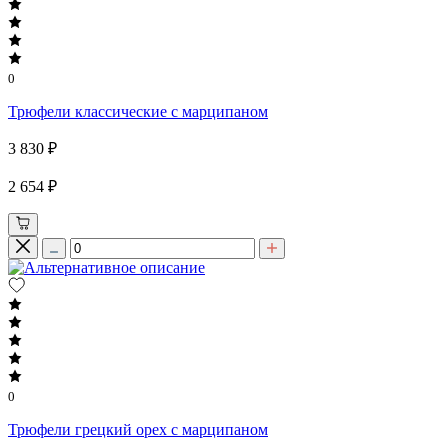
0
Трюфели классические с марципаном
3 830 ₽
2 654 ₽
0
Трюфели грецкий орех с марципаном