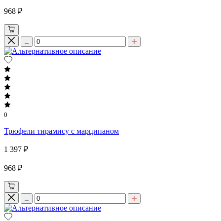
968 ₽
0
Трюфели тирамису с марципаном
1 397 ₽
968 ₽