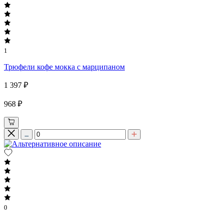
1
Трюфели кофе мокка с марципаном
1 397 ₽
968 ₽
0