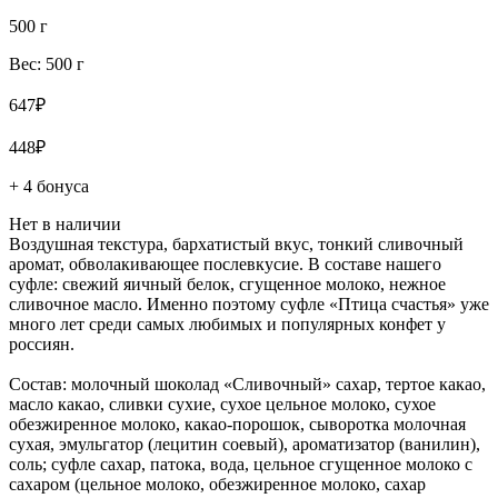
500 г
Вес: 500 г
647₽
448₽
+ 4 бонуса
Нет в наличии
Воздушная текстура, бархатистый вкус, тонкий сливочный
аромат, обволакивающее послевкусие. В составе нашего
суфле: свежий яичный белок, сгущенное молоко, нежное
сливочное масло. Именно поэтому суфле «Птица счастья» уже
много лет среди самых любимых и популярных конфет у
россиян.
Состав: молочный шоколад «Сливочный» сахар, тертое какао,
масло какао, сливки сухие, сухое цельное молоко, сухое
обезжиренное молоко, какао-порошок, сыворотка молочная
сухая, эмульгатор (лецитин соевый), ароматизатор (ванилин),
соль; суфле сахар, патока, вода, цельное сгущенное молоко с
сахаром (цельное молоко, обезжиренное молоко, сахар