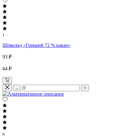
1
Шоколад «Горький 72 % какао»
93 ₽
64 ₽
0