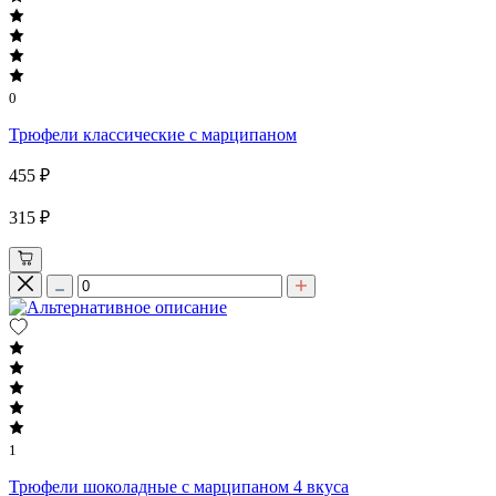
0
Трюфели классические с марципаном
455 ₽
315 ₽
1
Трюфели шоколадные с марципаном 4 вкуса