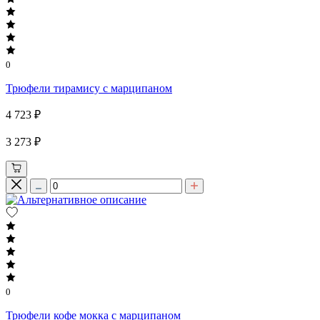
0
Трюфели тирамису с марципаном
4 723 ₽
3 273 ₽
0
Трюфели кофе мокка с марципаном