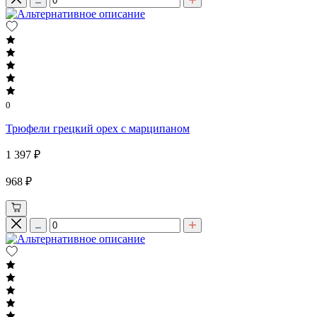
0
Трюфели грецкий орех с марципаном
1 397 ₽
968 ₽