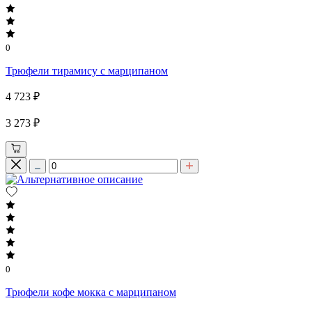
0
Трюфели тирамису с марципаном
4 723 ₽
3 273 ₽
0
Трюфели кофе мокка с марципаном