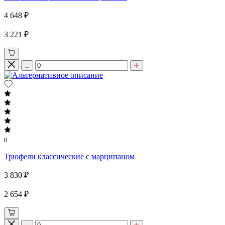
4 648 ₽
3 221 ₽
0
Трюфели классические с марципаном
3 830 ₽
2 654 ₽