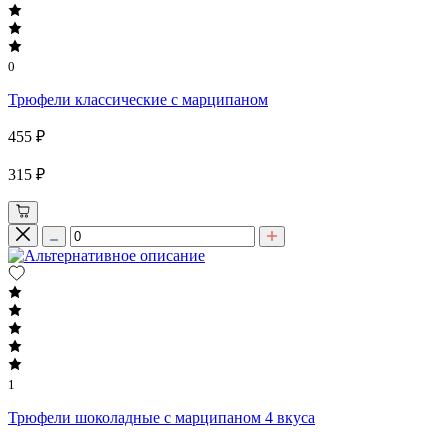
0
Трюфели классические с марципаном
455 ₽
315 ₽
1
Трюфели шоколадные с марципаном 4 вкуса