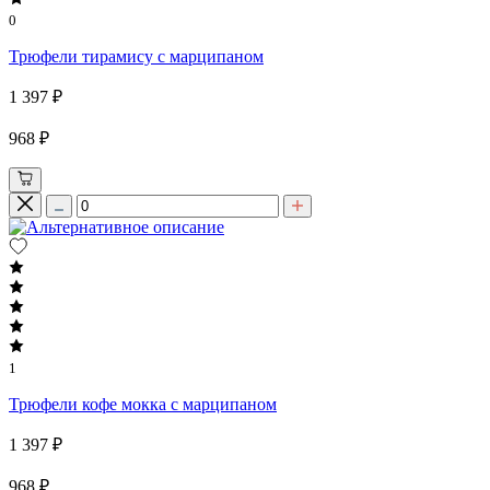
0
Трюфели тирамису с марципаном
1 397 ₽
968 ₽
1
Трюфели кофе мокка с марципаном
1 397 ₽
968 ₽