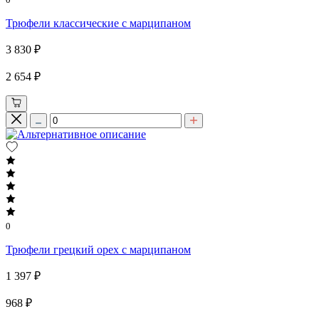
Трюфели классические с марципаном
3 830 ₽
2 654 ₽
0
Трюфели грецкий орех с марципаном
1 397 ₽
968 ₽