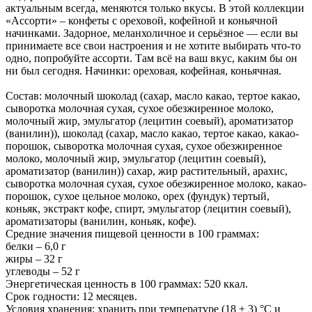
актуальным всегда, меняются только вкусы. В этой коллекции
«Ассорти» – конфеты с ореховой, кофейной и коньячной
начинками. Задорное, меланхоличное и серьёзное — если вы
принимаете все свои настроения и не хотите выбирать что-то
одно, попробуйте ассорти. Там всё на ваш вкус, каким бы он
ни был сегодня. Начинки: ореховая, кофейная, коньячная.
Состав: молочный шоколад (сахар, масло какао, тертое какао,
сыворотка молочная сухая, сухое обезжиренное молоко,
молочный жир, эмульгатор (лецитин соевый), ароматизатор
(ванилин)), шоколад (сахар, масло какао, тертое какао, какао-
порошок, сыворотка молочная сухая, сухое обезжиренное
молоко, молочный жир, эмульгатор (лецитин соевый),
ароматизатор (ванилин)) сахар, жир растительный, арахис,
сыворотка молочная сухая, сухое обезжиренное молоко, какао-
порошок, сухое цельное молоко, орех (фундук) тертый,
коньяк, экстракт кофе, спирт, эмульгатор (лецитин соевый),
ароматизаторы (ванилин, коньяк, кофе).
Средние значения пищевой ценности в 100 граммах:
белки – 6,0 г
жиры – 32 г
углеводы – 52 г
Энергетическая ценность в 100 граммах: 520 ккал.
Срок годности: 12 месяцев.
Условия хранения: хранить при температуре (18 ± 3) °C и