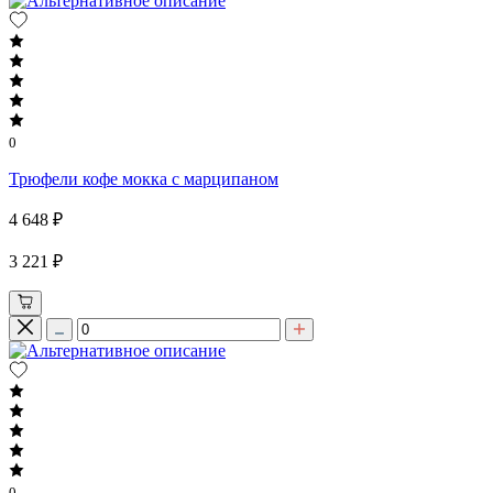
0
Трюфели кофе мокка с марципаном
4 648 ₽
3 221 ₽
0