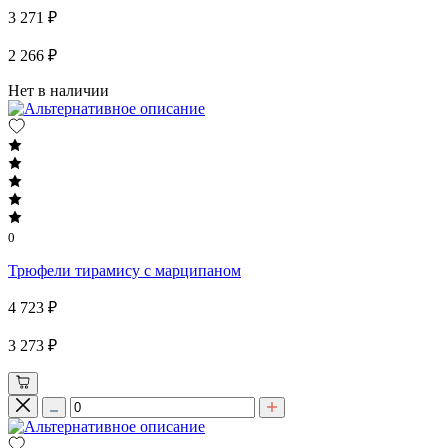
3 271 ₽
2 266 ₽
Нет в наличии
0
Трюфели тирамису с марципаном
4 723 ₽
3 273 ₽