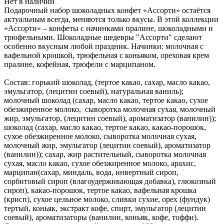
Нет в наличии
Подарочный набор шоколадных конфет «Ассорти» остаётся
актуальным всегда, меняются только вкусы. В этой коллекции
«Ассорти» – конфеты с начинками пралине, шоколадными и
трюфельными. Шоколадные шедевры "Ассорти" сделают
особенно вкусным любой праздник. Начинки: молочная с
вафельной крошкой, трюфельная с коньяком, ореховая крем
пралине, кофейная, трюфели с марципаном.
Состав: горький шоколад, (тертое какао, сахар, масло какао,
эмульгатор, (лецитин соевый), натуральная ваниль);
молочный шоколад (сахар, масло какао, тертое какао, сухое
обезжиренное молоко, сыворотка молочная сухая, молочный
жир, эмульгатор, (лецитин соевый), ароматизатор (ванилин));
шоколад (сахар, масло какао, тертое какао, какао-порошок,
сухое обезжиренное молоко, сыворотка молочная сухая,
молочный жир, эмульгатор (лецитин соевый), ароматизатор
(ванилин)); сахар, жир растительный, сыворотка молочная
сухая, масло какао, сухое обезжиренное молоко, арахис,
марципан(сахар, миндаль, вода, инвертный сироп,
сорбитовый сироп (влагоудерживающая добавка), глюкозный
сироп), какао-порошок, тертое какао, вафельная крошка
(крисп), сухое цельное молоко, сливки сухие, орех (фундук)
тертый, коньяк, экстракт кофе, спирт, эмульгатор (лецитин
соевый), ароматизаторы (ванилин, коньяк, кофе, тоффи).