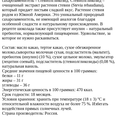
сахарозаменитель – стевиолгликозид. Стевиолгликозид –
очищенный экстракт растения стевии (Stevia rebaudiana),
который придает листьям сладкий вкус. Растение стевия
родом из Южной Америки. Это уникальный природный
сахарозаменитель, не имеющий аналогов благодаря
особенной сладости и натуральному происхождению. В
рецепте шоколада также присутствует инулин – натуральный
пребиотик, нормализующий пищеварение. Удовольствие, за
которое не нужно раскаиваться.
Состав: масло какао, тертое какао, сухое обезжиренное
молоко,сыворотка молочная сухая, подсластитель (мальтит),
пребиотик (инулин) (10 %), сухое цельное молоко, эмульгатор
(лецитин соевый), подсластитель (стевиолгликозиды) (0,08 %),
натуральная ваниль.
Средние значения пищевой ценности в 100 граммах:
белки – 11 г
жиры – 31 г
углеводы – 36 г
Энергетическая ценность в 100 граммах: 470 ккал.
Срок годности: 18 месяцев.
Условия хранения: хранить при температуре (18 ± 3) °C и
относительной влажности воздуха не более 75 %. Избегать
воздействия прямых солнечных лучей.
Страна производитель: Россия.