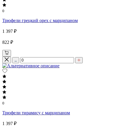
0
Трюфели грецкий орех с марципаном
1 397 ₽
822 ₽
0
Трюфели тирамису с марципаном
1 397 ₽