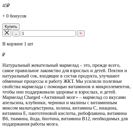
45₽
+ 0 бонусов
Купить
В корзине
1
шт
₽
Натуральный жевательный мармелад – это, прежде всего,
самое правильное лакомство для взрослых и детей. Пектин и
натуральный сок, входящие в состав продукта, улучшают
обменные процессы и работу ЖКТ. Мы усилили полезные
свойства мармелада с помощью витаминов и микроэлементов,
чтобы они поддерживали здоровье и взрослых, и детей.
Мармелад Charged «Активный мозг» – мармелад со вкусами
апельсина, клубники, черники и малины с витаминным
миксом мальтодекстрина, холина, витамина С, ниацина,
витамина Е, пантотеновой кислоты, рибофлавина, витамина
В6, тиамина, йода, биотина, витамина В12, необходимых для
поддержания работы мозга.