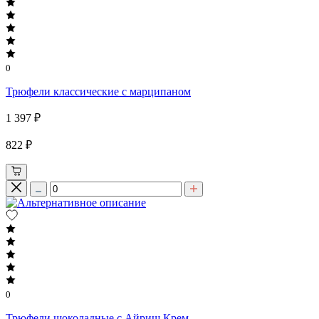
0
Трюфели классические с марципаном
1 397 ₽
822 ₽
0
Трюфели шоколадные с Айриш Крем