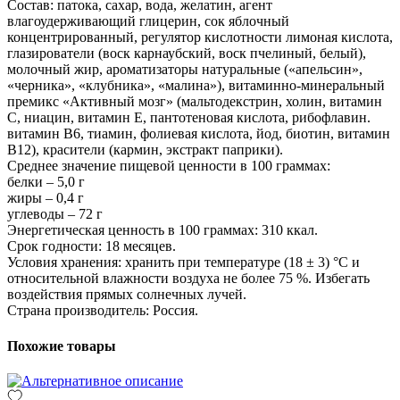
Состав: патока, сахар, вода, желатин, агент
влагоудерживающий глицерин, сок яблочный
концентрированный, регулятор кислотности лимоная кислота,
глазирователи (воск карнаубский, воск пчелиный, белый),
молочный жир, ароматизаторы натуральные («апельсин»,
«черника», «клубника», «малина»), витаминно-минеральный
премикс «Активный мозг» (мальтодекстрин, холин, витамин
С, ниацин, витамин Е, пантотеновая кислота, рибофлавин.
витамин В6, тиамин, фолиевая кислота, йод, биотин, витамин
В12), красители (кармин, экстракт паприки).
Среднее значение пищевой ценности в 100 граммах:
белки – 5,0 г
жиры – 0,4 г
углеводы – 72 г
Энергетическая ценность в 100 граммах: 310 ккал.
Срок годности: 18 месяцев.
Условия хранения: хранить при температуре (18 ± 3) °C и
относительной влажности воздуха не более 75 %. Избегать
воздействия прямых солнечных лучей.
Страна производитель: Россия.
Похожие товары