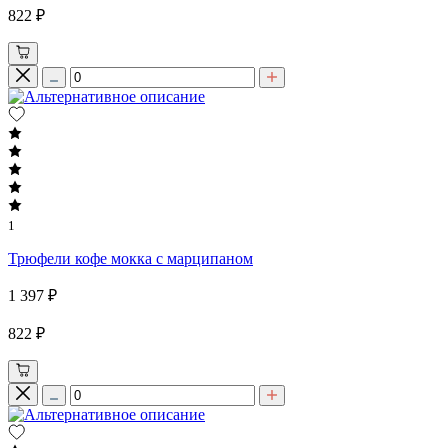
822 ₽
1
Трюфели кофе мокка с марципаном
1 397 ₽
822 ₽