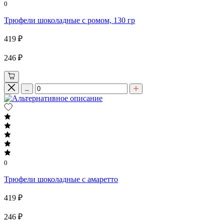
0
Трюфели шоколадные с ромом, 130 гр
419 ₽
246 ₽
0
Трюфели шоколадные с амаретто
419 ₽
246 ₽