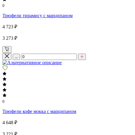
0
Трюфели тирамису с марципаном
4 723 ₽
3 273 ₽
0
Трюфели кофе мокка с марципаном
4 648 ₽
3 221 ₽