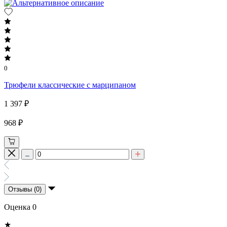
0
Трюфели классические с марципаном
1 397 ₽
968 ₽
Отзывы (0)
Оценка 0
★