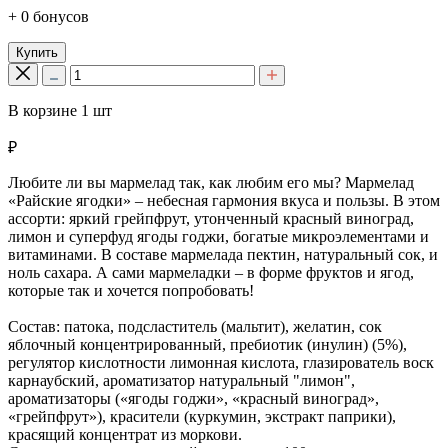
+ 0 бонусов
Купить
В корзине
1
шт
₽
Любите ли вы мармелад так, как любим его мы? Мармелад
«Райские ягодки» – небесная гармония вкуса и пользы. В этом
ассорти: яркий грейпфрут, утонченный красный виноград,
лимон и суперфуд ягоды годжи, богатые микроэлементами и
витаминами. В составе мармелада пектин, натуральный сок, и
ноль сахара. А сами мармеладки – в форме фруктов и ягод,
которые так и хочется попробовать!
Состав: патока, подсластитель (мальтит), желатин, сок
яблочный концентрированный, пребиотик (инулин) (5%),
регулятор кислотности лимонная кислота, глазирователь воск
карнаубский, ароматизатор натуральный "лимон",
ароматизаторы («ягоды годжи», «красный виноград»,
«грейпфрут»), красители (куркумин, экстракт паприки),
красящий концентрат из моркови.