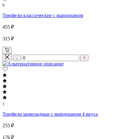
0
Трюфели классические с марципаном
455 ₽
315 ₽
1
Трюфели шоколадные с марципаном 4 вкуса
255 ₽
176 ₽