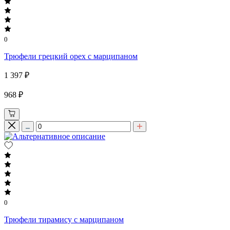
0
Трюфели грецкий орех с марципаном
1 397 ₽
968 ₽
0
Трюфели тирамису с марципаном