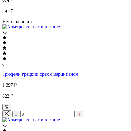
674 ₽
397 ₽
Нет в наличии
0
Трюфели грецкий орех с марципаном
1 397 ₽
822 ₽