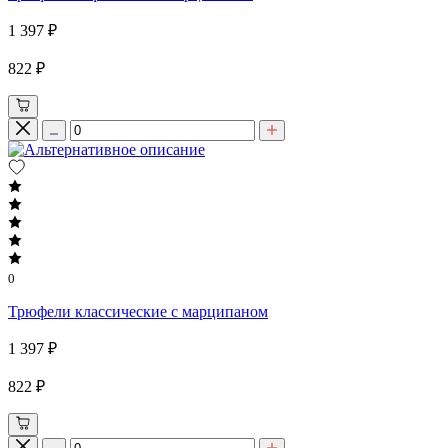
1 397 ₽
822 ₽
0
Трюфели классические с марципаном
1 397 ₽
822 ₽