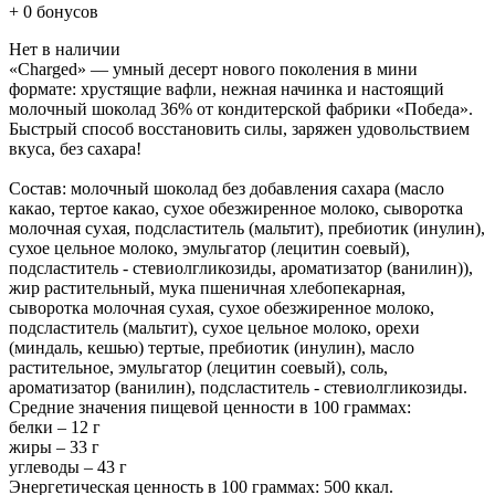
+ 0 бонусов
Нет в наличии
«Charged» — умный десерт нового поколения в мини
формате: хрустящие вафли, нежная начинка и настоящий
молочный шоколад 36% от кондитерской фабрики «Победа».
Быстрый способ восстановить силы, заряжен удовольствием
вкуса, без сахара!
Состав: молочный шоколад без добавления сахара (масло
какао, тертое какао, сухое обезжиренное молоко, сыворотка
молочная сухая, подсластитель (мальтит), пребиотик (инулин),
сухое цельное молоко, эмульгатор (лецитин соевый),
подсластитель - стевиолгликозиды, ароматизатор (ванилин)),
жир растительный, мука пшеничная хлебопекарная,
сыворотка молочная сухая, сухое обезжиренное молоко,
подсластитель (мальтит), сухое цельное молоко, орехи
(миндаль, кешью) тертые, пребиотик (инулин), масло
растительное, эмульгатор (лецитин соевый), соль,
ароматизатор (ванилин), подсластитель - стевиолгликозиды.
Средние значения пищевой ценности в 100 граммах:
белки – 12 г
жиры – 33 г
углеводы – 43 г
Энергетическая ценность в 100 граммах: 500 ккал.