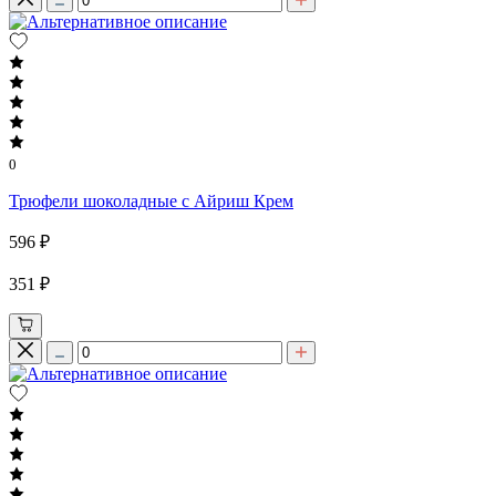
0
Трюфели шоколадные с Айриш Крем
596 ₽
351 ₽