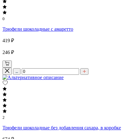
0
Трюфели шоколадные с амаретто
419 ₽
246 ₽
2
Трюфели шоколадные без добавления сахара, в коробке