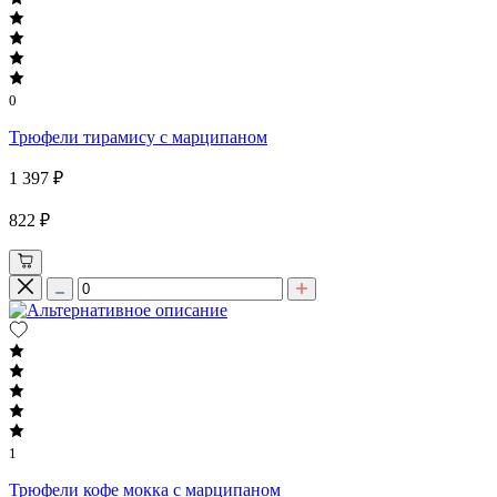
0
Трюфели тирамису с марципаном
1 397 ₽
822 ₽
1
Трюфели кофе мокка с марципаном