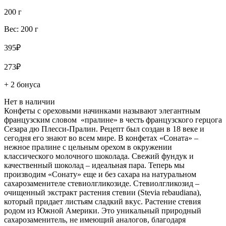
200 г
Вес: 200 г
395₽
273₽
+ 2 бонуса
Нет в наличии
Конфеты с ореховыми начинками называют элегантным
французским словом «пралине» в честь французского герцога
Сезара дю Плесси-Пралин. Рецепт был создан в 18 веке и
сегодня его знают во всем мире. В конфетах «Соната» –
нежное пралине с цельным орехом в окружении
классического молочного шоколада. Свежий фундук и
качественный шоколад – идеальная пара. Теперь мы
производим «Сонату» еще и без сахара на натуральном
сахарозаменителе стевиолгликозиде. Стевиолгликозид –
очищенный экстракт растения стевии (Stevia rebaudiana),
который придает листьям сладкий вкус. Растение стевия
родом из Южной Америки. Это уникальный природный
сахарозаменитель, не имеющий аналогов, благодаря