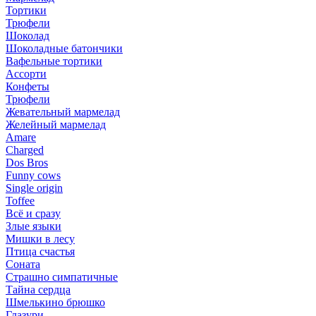
Тортики
Трюфели
Шоколад
Шоколадные батончики
Вафельные тортики
Ассорти
Конфеты
Трюфели
Жевательный мармелад
Желейный мармелад
Amare
Charged
Dos Bros
Funny cows
Single origin
Toffee
Всё и сразу
Злые языки
Мишки в лесу
Птица счастья
Соната
Страшно симпатичные
Тайна сердца
Шмелькино брюшко
Глазури