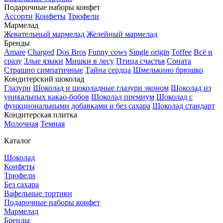
Подарочные наборы конфет
Ассорти
Конфеты
Трюфели
Мармелад
Жевательный мармелад
Желейный мармелад
Бренды
Amare
Charged
Dos Bros
Funny cows
Single origin
Toffee
Всё и
сразу
Злые языки
Мишки в лесу
Птица счастья
Соната
Страшно симпатичные
Тайна сердца
Шмелькино брюшко
Кондитерский шоколад
Глазури
Шоколад и шоколадные глазури эконом
Шоколад из
уникальных какао-бобов
Шоколад премиум
Шоколад с
функциональными добавками и без сахара
Шоколад стандарт
Кондитерская плитка
Молочная
Темная
Каталог
Шоколад
Конфеты
Трюфели
Без сахара
Вафельные тортики
Подарочные наборы конфет
Мармелад
Бренды