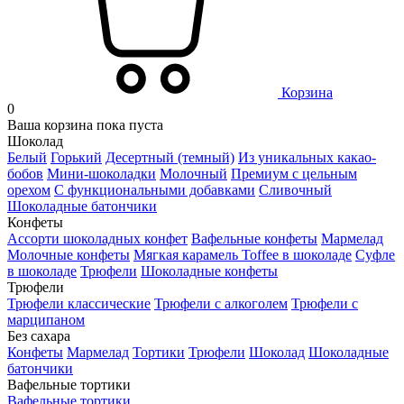
Корзина
0
Ваша корзина пока пуста
Шоколад
Белый
Горький
Десертный (темный)
Из уникальных какао-
бобов
Мини-шоколадки
Молочный
Премиум с цельным
орехом
С функциональными добавками
Сливочный
Шоколадные батончики
Конфеты
Ассорти шоколадных конфет
Вафельные конфеты
Мармелад
Молочные конфеты
Мягкая карамель Toffee в шоколаде
Суфле
в шоколаде
Трюфели
Шоколадные конфеты
Трюфели
Трюфели классические
Трюфели с алкоголем
Трюфели с
марципаном
Без сахара
Конфеты
Мармелад
Тортики
Трюфели
Шоколад
Шоколадные
батончики
Вафельные тортики
Вафельные тортики