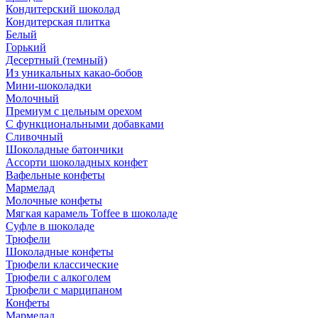
Кондитерский шоколад
Кондитерская плитка
Белый
Горький
Десертный (темный)
Из уникальных какао-бобов
Мини-шоколадки
Молочный
Премиум с цельным орехом
С функциональными добавками
Сливочный
Шоколадные батончики
Ассорти шоколадных конфет
Вафельные конфеты
Мармелад
Молочные конфеты
Мягкая карамель Toffee в шоколаде
Суфле в шоколаде
Трюфели
Шоколадные конфеты
Трюфели классические
Трюфели с алкоголем
Трюфели с марципаном
Конфеты
Мармелад