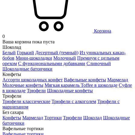
Корзина
0
Ваша корзина пока пуста
Шоколад
Белый
Горький
Десертный (темный)
Из уникальных какао-
бобов
Мини-шоколадки
Молочный
Премиум с цельным
орехом
С функциональными добавками
Сливочный
Шоколадные батончики
Конфеты
Ассорти шоколадных конфет
Вафельные конфеты
Мармелад
Молочные конфеты
Мягкая карамель Toffee в шоколаде
Суфле
в шоколаде
Трюфели
Шоколадные конфеты
Трюфели
Трюфели классические
Трюфели с алкоголем
Трюфели с
марципаном
Без сахара
Конфеты
Мармелад
Тортики
Трюфели
Шоколад
Шоколадные
батончики
Вафельные тортики
Вафельные тортики