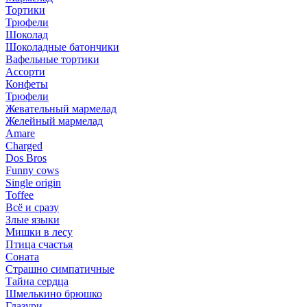
Тортики
Трюфели
Шоколад
Шоколадные батончики
Вафельные тортики
Ассорти
Конфеты
Трюфели
Жевательный мармелад
Желейный мармелад
Amare
Charged
Dos Bros
Funny cows
Single origin
Toffee
Всё и сразу
Злые языки
Мишки в лесу
Птица счастья
Соната
Страшно симпатичные
Тайна сердца
Шмелькино брюшко
Глазури