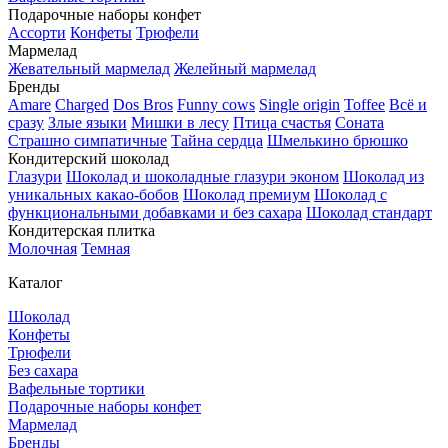
Подарочные наборы конфет
Ассорти
Конфеты
Трюфели
Мармелад
Жевательный мармелад
Желейный мармелад
Бренды
Amare
Charged
Dos Bros
Funny cows
Single origin
Toffee
Всё и
сразу
Злые языки
Мишки в лесу
Птица счастья
Соната
Страшно симпатичные
Тайна сердца
Шмелькино брюшко
Кондитерский шоколад
Глазури
Шоколад и шоколадные глазури эконом
Шоколад из
уникальных какао-бобов
Шоколад премиум
Шоколад с
функциональными добавками и без сахара
Шоколад стандарт
Кондитерская плитка
Молочная
Темная
Каталог
Шоколад
Конфеты
Трюфели
Без сахара
Вафельные тортики
Подарочные наборы конфет
Мармелад
Бренды