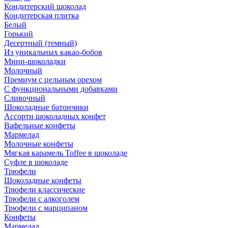
Кондитерский шоколад
Кондитерская плитка
Белый
Горький
Десертный (темный)
Из уникальных какао-бобов
Мини-шоколадки
Молочный
Премиум с цельным орехом
С функциональными добавками
Сливочный
Шоколадные батончики
Ассорти шоколадных конфет
Вафельные конфеты
Мармелад
Молочные конфеты
Мягкая карамель Toffee в шоколаде
Суфле в шоколаде
Трюфели
Шоколадные конфеты
Трюфели классические
Трюфели с алкоголем
Трюфели с марципаном
Конфеты
Мармелад