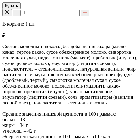
Купить
В корзине
1
шт
₽
Состав: молочный шоколад без добавления сахара (масло
какао, тертое какао, сухое обезжиренное молоко, сыворотка
молочная сухая, подсластитель (мальтит), пребиотик (инулин),
сухое цельное молоко, эмульгатор (лецитин соевый),
подсластитель – стевиолгликозиды, натуральная ваниль), жир
растительный, мука пшеничная хлебопекарная, орех фундук
(дробленый, тертый), сыворотка молочная сухая, сухое
обезжиренное молоко, подсластитель (мальтит), какао-
порошок, пребиотик (инулин), масло растительное,
эмульгатор (лецитин соевый), соль, ароматизаторы (ванилин,
лесной орех), подсластитель – стевиолгликозиды.
Средние значения пищевой ценности в 100 граммах:
белки – 13 г
жиры – 34 г
углеводы – 42 г
Энергетическая ценность в 100 граммах: 510 ккал.