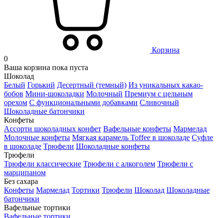
Корзина
0
Ваша корзина пока пуста
Шоколад
Белый
Горький
Десертный (темный)
Из уникальных какао-
бобов
Мини-шоколадки
Молочный
Премиум с цельным
орехом
С функциональными добавками
Сливочный
Шоколадные батончики
Конфеты
Ассорти шоколадных конфет
Вафельные конфеты
Мармелад
Молочные конфеты
Мягкая карамель Toffee в шоколаде
Суфле
в шоколаде
Трюфели
Шоколадные конфеты
Трюфели
Трюфели классические
Трюфели с алкоголем
Трюфели с
марципаном
Без сахара
Конфеты
Мармелад
Тортики
Трюфели
Шоколад
Шоколадные
батончики
Вафельные тортики
Вафельные тортики