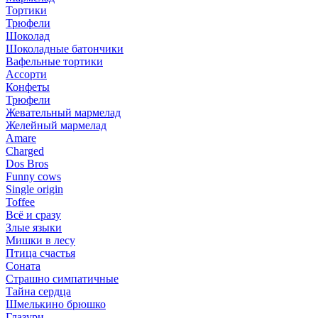
Тортики
Трюфели
Шоколад
Шоколадные батончики
Вафельные тортики
Ассорти
Конфеты
Трюфели
Жевательный мармелад
Желейный мармелад
Amare
Charged
Dos Bros
Funny cows
Single origin
Toffee
Всё и сразу
Злые языки
Мишки в лесу
Птица счастья
Соната
Страшно симпатичные
Тайна сердца
Шмелькино брюшко
Глазури