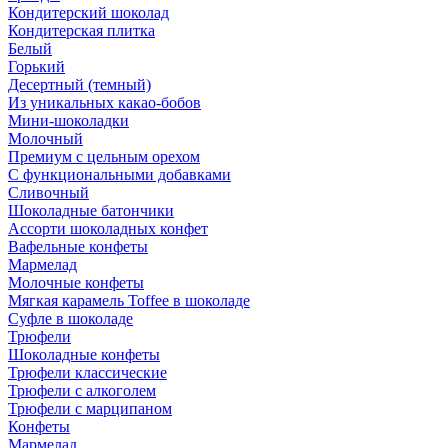
Кондитерский шоколад
Кондитерская плитка
Белый
Горький
Десертный (темный)
Из уникальных какао-бобов
Мини-шоколадки
Молочный
Премиум с цельным орехом
С функциональными добавками
Сливочный
Шоколадные батончики
Ассорти шоколадных конфет
Вафельные конфеты
Мармелад
Молочные конфеты
Мягкая карамель Toffee в шоколаде
Суфле в шоколаде
Трюфели
Шоколадные конфеты
Трюфели классические
Трюфели с алкоголем
Трюфели с марципаном
Конфеты
Мармелад