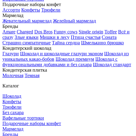
Подарочные наборы конфет
Ассорти
Конфеты
Трюфели
Мармелад
Жевательный мармелад
Желейный мармелад
Бренды
Amare
Charged
Dos Bros
Funny cows
Single origin
Toffee
Всё и
сразу
Злые языки
Мишки в лесу
Птица счастья
Соната
Страшно симпатичные
Тайна сердца
Шмелькино брюшко
Кондитерский шоколад
Глазури
Шоколад и шоколадные глазури эконом
Шоколад из
уникальных какао-бобов
Шоколад премиум
Шоколад с
функциональными добавками и без сахара
Шоколад стандарт
Кондитерская плитка
Молочная
Темная
Каталог
Шоколад
Конфеты
Трюфели
Без сахара
Вафельные тортики
Подарочные наборы конфет
Мармелад
Бренды