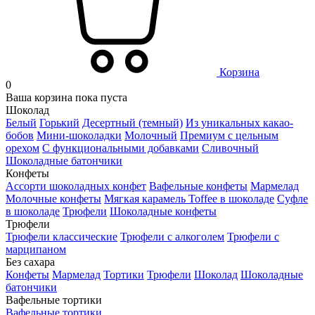
Корзина
0
Ваша корзина пока пуста
Шоколад
Белый
Горький
Десертный (темный)
Из уникальных какао-
бобов
Мини-шоколадки
Молочный
Премиум с цельным
орехом
С функциональными добавками
Сливочный
Шоколадные батончики
Конфеты
Ассорти шоколадных конфет
Вафельные конфеты
Мармелад
Молочные конфеты
Мягкая карамель Toffee в шоколаде
Суфле
в шоколаде
Трюфели
Шоколадные конфеты
Трюфели
Трюфели классические
Трюфели с алкоголем
Трюфели с
марципаном
Без сахара
Конфеты
Мармелад
Тортики
Трюфели
Шоколад
Шоколадные
батончики
Вафельные тортики
Вафельные тортики