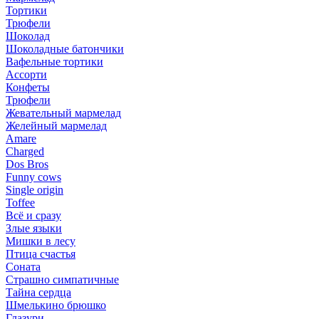
Тортики
Трюфели
Шоколад
Шоколадные батончики
Вафельные тортики
Ассорти
Конфеты
Трюфели
Жевательный мармелад
Желейный мармелад
Amare
Charged
Dos Bros
Funny cows
Single origin
Toffee
Всё и сразу
Злые языки
Мишки в лесу
Птица счастья
Соната
Страшно симпатичные
Тайна сердца
Шмелькино брюшко
Глазури