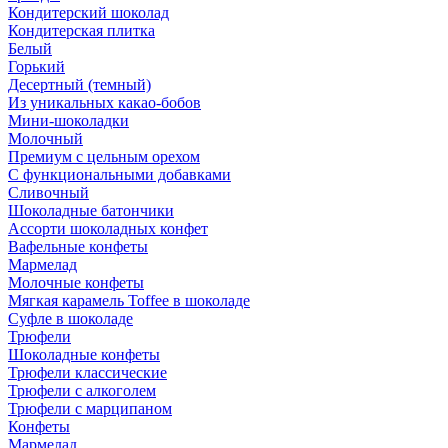
Кондитерский шоколад
Кондитерская плитка
Белый
Горький
Десертный (темный)
Из уникальных какао-бобов
Мини-шоколадки
Молочный
Премиум с цельным орехом
С функциональными добавками
Сливочный
Шоколадные батончики
Ассорти шоколадных конфет
Вафельные конфеты
Мармелад
Молочные конфеты
Мягкая карамель Toffee в шоколаде
Суфле в шоколаде
Трюфели
Шоколадные конфеты
Трюфели классические
Трюфели с алкоголем
Трюфели с марципаном
Конфеты
Мармелад